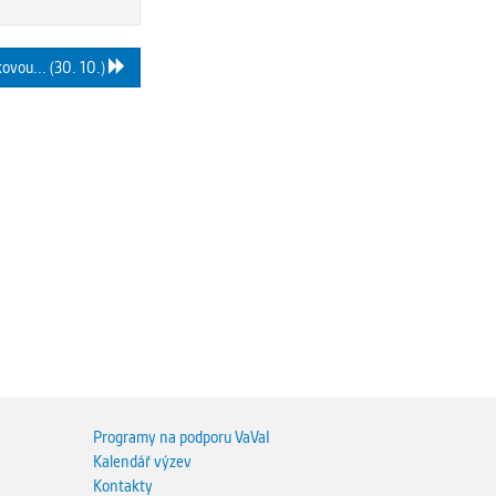
kovou... (30. 10.)
Programy na podporu VaVaI
Kalendář výzev
Kontakty