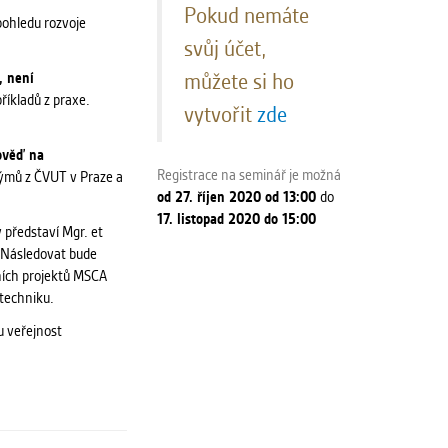
Pokud nemáte
pohledu rozvoje
svůj účet,
můžete si ho
, není
říkladů z praxe.
vytvořit
zde
pověď na
Registrace na seminář je možná
týmů z ČVUT v Praze a
od 27. říjen 2020 od 13:00
do
17. listopad 2020 do 15:00
ý představí Mgr. et
 Následovat bude
ních projektů MSCA
 techniku.
u veřejnost