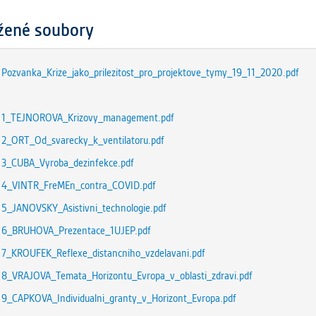
ožené soubory
Pozvanka_Krize_jako_prilezitost_pro_projektove_tymy_19_11_2020.pdf
1_TEJNOROVA_Krizovy_management.pdf
2_ORT_Od_svarecky_k_ventilatoru.pdf
3_CUBA_Vyroba_dezinfekce.pdf
4_VINTR_FreMEn_contra_COVID.pdf
5_JANOVSKY_Asistivni_technologie.pdf
6_BRUHOVA_Prezentace_1UJEP.pdf
7_KROUFEK_Reflexe_distancniho_vzdelavani.pdf
8_VRAJOVA_Temata_Horizontu_Evropa_v_oblasti_zdravi.pdf
9_CAPKOVA_Individualni_granty_v_Horizont_Evropa.pdf