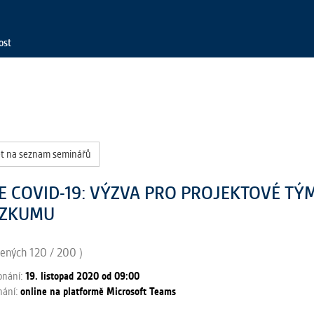
ost
t na seznam seminářů
E COVID-19: VÝZVA PRO PROJEKTOVÉ TÝ
ÝZKUMU
šených 120 / 200 )
onání:
19. listopad 2020 od 09:00
nání:
online na platformě Microsoft Teams