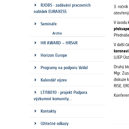
RJOBS - zadávání pracovních
3. roční
nabídek EURAXESS
otevřený
V úvodu 
Semináře
překvap
Archiv
Přednášej
HR AWARD – HRS4R
V další 
koronavi
Horizon Europe
UJEP Úst
Druhý bl
Programy na podporu VaVaI
Mgr. Zuz
diskuze 
Kalendář výzev
RISE, ERC
LTI18010 - projekt Podpora
Konferen
výzkumné komunity...
Kontakty
Užitečné odkazy