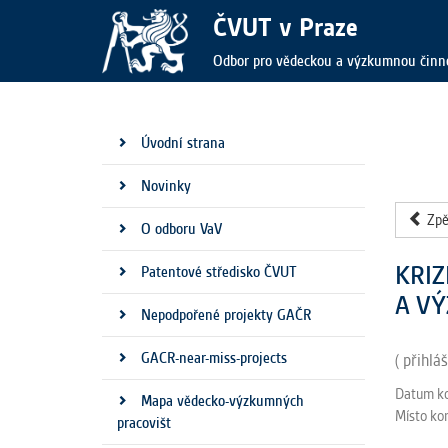
ČVUT v Praze
Odbor pro vědeckou a výzkumnou činn
Úvodní strana
Novinky
Zpě
O odboru VaV
KRIZ
Patentové středisko ČVUT
A V
Nepodpořené projekty GAČR
GACR-near-miss-projects
( přihlá
Datum k
Mapa vědecko-výzkumných
Místo ko
pracovišt