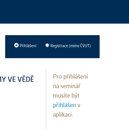
Přihlášení
Registrace (mimo ČVUT)
Pro příhlášení
MY VE VĚDĚ
na seminář
musíte být
přihlášen
v
aplikaci.