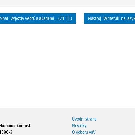
nář: Výjezdy vědců a akademi... (23. 11.)
Nástroj "Writefull" na jazy
Úvodní strana
ýzkumnou činnost
Novinky
 1580/3
O odboru VaV