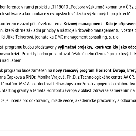
k konference v rámci projektu LTI 18010 „Podpora výzkumné komunity v ČR z 
ch software a komunikace v evropských vědecko-výzkumných projektech“.
konference zazní příspěvek na téma
Krizový management - Kdo je připraven
en
, který shrne základní principy a nástroje krizového managementu, včetně p
ící Jitka Tejnorová, jednatelka DMC management consulting, s. r. o.
části programu budou představeny
výjimečné projekty, které vznikly jako od
rovou krizi.
Projekty budou prezentovat řešitelé nebo členové projektových 
í nad Labem.
ok programu bude zaměřen na
nový rámcový program Horizont Evropa
, kter
ana Čapková a RNDr. Monika Vrajová, Ph.D. z Technologického centra AV ČR.
k tématům: MSCA postdoctoral fellowships a možnosti zapojení do kolaborativ
 Starting granty a témata Horizontu Evropa v oblasti zdraví se zaměřením na
ce je určena pro doktorandy, mladé vědce, akademické pracovníky a odborno