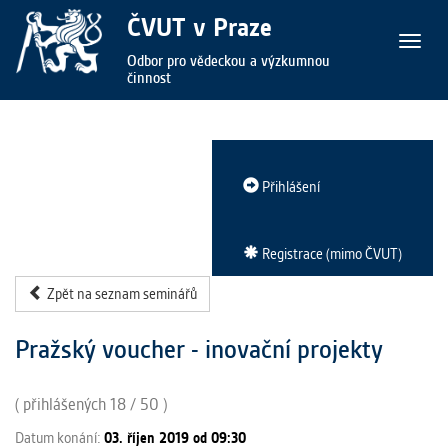
ČVUT v Praze
Zobraz
Odbor pro vědeckou a výzkumnou
/
činnost
skrýt
naviga
Přihlášení
Registrace (mimo ČVUT)
Zpět na seznam seminářů
Pražský voucher - inovační projekty
( přihlášených 18 / 50 )
Datum konání:
03. říjen 2019 od 09:30