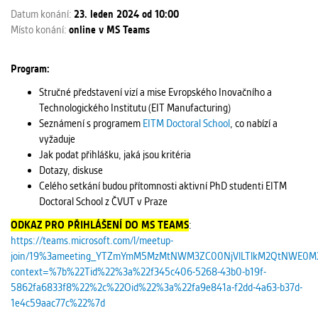
Datum konání:
23. leden 2024 od 10:00
Místo konání:
online v MS Teams
Program:
Stručné představení vizí a mise Evropského Inovačního a
Technologického Institutu (EIT Manufacturing)
Seznámení s programem
EITM Doctoral School
, co nabízí a
vyžaduje
Jak podat přihlášku, jaká jsou kritéria
Dotazy, diskuse
Celého setkání budou přítomnosti aktivní PhD studenti EITM
Doctoral School z ČVUT v Praze
ODKAZ PRO PŘIHLÁŠENÍ DO MS TEAMS
:
https://teams.microsoft.com/l/meetup-
join/19%3ameeting_YTZmYmM5MzMtNWM3ZC00NjVlLTlkM2QtNWE0M
context=%7b%22Tid%22%3a%22f345c406-5268-43b0-b19f-
5862fa6833f8%22%2c%22Oid%22%3a%22fa9e841a-f2dd-4a63-b37d-
1e4c59aac77c%22%7d