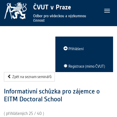
ČVUT v Praze
Zobraz
Odbor pro vědeckou a výzkumnou
/
činnost
skrýt
naviga
Přihlášení
Registrace (mimo ČVUT)
Zpět na seznam seminářů
Informativní schůzka pro zájemce o
EITM Doctoral School
( přihlášených 25 / 40 )