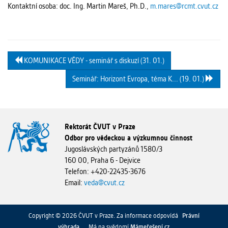
Kontaktní osoba: doc. Ing. Martin Mareš, Ph.D.,
m.mares@rcmt.cvut.cz
KOMUNIKACE VĚDY - seminář s diskuzí (31. 01.)
Seminář: Horizont Evropa, téma K... (19. 01.)
Rektorát ČVUT v Praze
Odbor pro vědeckou a výzkumnou činnost
Jugoslávských partyzánů 1580/3
160 00, Praha 6 - Dejvice
Telefon: +420-22435-3676
Email:
veda@cvut.cz
Copyright © 2026 ČVUT v Praze. Za informace odpovídá
Právní
výhrada
Má na svědomí
Mámeřešení.cz